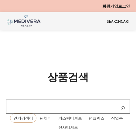
회원가입
로그인
SEARCH
CART
상품검색
⌕
인기검색어
단체티
커스텀티셔츠
탱크릭스
작업복
전사티셔츠